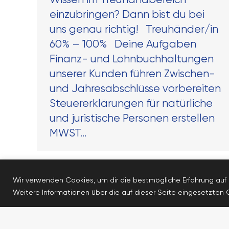
einzubringen? Dann bist du bei
uns genau richtig! Treuhänder/in
60% – 100% Deine Aufgaben
Finanz- und Lohnbuchhaltungen
unserer Kunden führen Zwischen-
und Jahresabschlüsse vorbereiten
Steuererklärungen für natürliche
und juristische Personen erstellen
MWST…
Wir verwenden Cookies, um dir die bestmögliche Erfahrung auf 
Weitere Informationen über die auf dieser Seite eingesetzten C
Protecziun da las datas
Impressum
Lischana Fiduziari SA