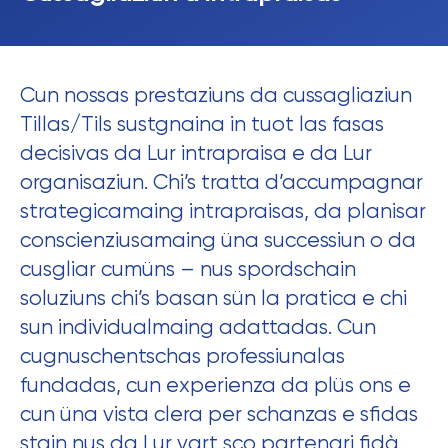
Cun nossas prestaziuns da cussagliaziun
Tillas/Tils sustgnaina in tuot las fasas
decisivas da Lur intrapraisa e da Lur
organisaziun. Chi’s tratta d’accumpagnar
strategicamaing intrapraisas, da planisar
conscienziusamaing üna successiun o da
cusgliar cumüns – nus spordschain
soluziuns chi’s basan sün la pratica e chi
sun individualmaing adattadas. Cun
cugnuschentschas professiunalas
fundadas, cun experienza da plüs ons e
cun üna vista clera per schanzas e sfidas
stain nus da Lur vart sco partenari fidà.