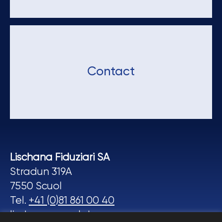
Contact
Lischana Fiduziari SA
Stradun 319A
7550 Scuol
Tel.
+41 (0)81 861 00 40
lischana-scuol.ch