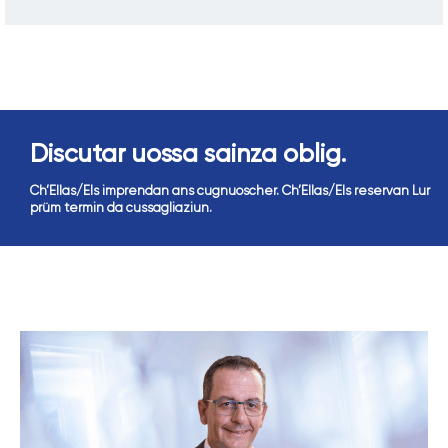
Discutar uossa sainza oblig.
Ch’Ellas/Els imprendan ans cugnuoscher. Ch’Ellas/Els reservan Lur
prüm termin da cussagliaziun.