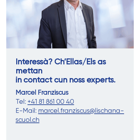
Interessà? Ch’Ellas/Els as
mettan
in contact cun noss experts.
Marcel Franziscus
Tel:
+41 81 861 00 40
E-Mail:
marcel.franziscus@lischana-
scuol.ch